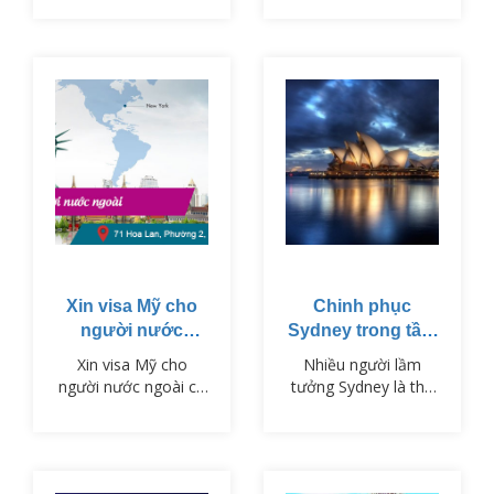
NHỮNG GÌ
du lịch Nhật Bản vào
ngày 01/11/2023.
Xin visa Mỹ cho
Chinh phục
người nước
Sydney trong tầm
ngoài
tay
Xin visa Mỹ cho
Nhiều người lầm
người nước ngoài có
tưởng Sydney là thủ
người nói dễ, có
đô của nước
người bảo rằng khó,
Úc, nhưng thực
tuy nhiên thực tế dễ
chất thủ đô của Úc
hay khó còn tùy từng
lại là một thành phố