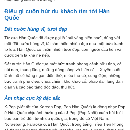
Điều gì cuốn hút du khách tìm tới Hàn
Quốc
Đất nước hùng vĩ, tươi đẹp
Từ xưa Hàn Quốc đã được gọi là “núi vàng biển bạc”, đúng với
một đất nước hùng vĩ, tài sản thiên nhiên đẹp như một bức tranh
tơ lụa. Hàn Quốc có thiên nhiên tươi đẹp, con người cầu tiến và
được xem là khá nề nếp.
Đất nước Hàn Quốc tựa một bức tranh phong cảnh hữu tình, có
núi non, thung lũng, những dòng sông và biển cả… Xuyên suốt
lãnh thổ có hàng ngàn điện thờ, miếu thờ cổ, cung điện, những
bức tranh phù điêu, chùa chiền, khu khảo cổ, pháo đài, làng dân
gian và các bảo tàng độc đáo, thu hút.
Âm nhạc cực kỳ đặc sắc
K-Pop (viết tắt của Korean Pop, Pop Hàn Quốc) là dòng nhạc Pop
ở Hàn Quốc chịu ảnh hưởng của J-Pop (Pop Nhật) cuốn hút biết
bao bạn trẻ đến từ nhiều quốc gia, trong đó có Việt Nam.
Noraebang, karaoke của Hàn Quốc: trong tiếng Triều Tiên không
có từ nghĩa tương đương với karaoke, mà gọi là norae, được mọi