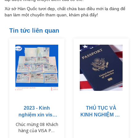
Xứ sở Hàn Quốc tươi đẹp, chất chứa bao điều mới lạ đáng để
bạn làm một chuyến tham quan, khám phá đấy!
Tin tức liên quan
2023 - Kinh
THỦ TỤC VÀ
nghiệm xin visa
KINH NGHIỆM ĐỂ
du lịch Nhật Bản
CÓ VISA MỸ
Chúc mừng 08 Khách
MUỐN CÓ VISA
hàng của VISA PM
MỸ - BẠN CẦN
đã nhận được visa