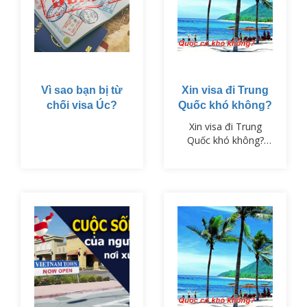
Vì sao bạn bị từ
Xin visa đi Trung
chối visa Úc?
Quốc khó không?
Xin visa đi Trung
Quốc khó không?
Không hề khó như
bạn nghĩ. Chỉ cần bạn
chuẩn bị tốt các hồ
sơ và liên hệ visaPM
để chúng tôi tư vấn
và hỗ trợ bạn. Còn lại
cứ để visaPM làm
cho bạn