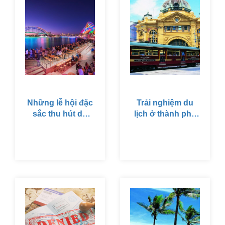
trường hợp và hoàn
khác, đó là Canberra.
cảnh hiện tại của mỗi
cá nhân người xin
visa. Gọi ngay hotline
để được tư vấn cụ
thế trường hợp của
bạn.
Những lễ hội đặc
Trải nghiệm du
sắc thu hút du
lịch ở thành phố
lịch tại Úc không
đáng sống nhất
thể bỏ qua
thế giới