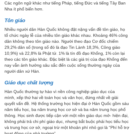
Các ngôn ngữ khác như tiếng Pháp, tiếng Đức và tiếng Tây Ban
Nha ít phổ biến hơn.
Tôn giáo
Nhiều người dân Hàn Quốc không đặt nặng vấn đề tôn giáo, họ
tổ chức ngày lễ của nhiều tôn giáo khác nhau. Khoảng 46% công
dân không theo tôn giáo nào. Người theo đạo Cơ đốc chiếm
29,2% dân số (trong số đó là đạo Tin Lành 18,3%, Công giáo
10,9%) và 22,8% là Phật tử. 1% là tín đồ đạo Khổng, 1% còn lại
theo các tôn giáo khác. Đặc biệt là các giá trị của đạo Khổng đến
nay vẫn ảnh hưởng sâu sắc đến cuộc sống thường ngày của
người dân xứ Hàn.
Giáo dục chất lượng
Hàn Quốc thường tự hào vì nền công nghiệp giáo dục của
mình, xếp thứ hai về toán học và văn học, đứng nhất về giải
quyết vấn đề. Hệ thống trường học hiện đại ở Hàn Quốc gồm sáu
năm tiểu học, ba năm trung học cơ sở và ba năm trung học phổ
thông. Học sinh được tiếp cận với một nền giáo dục mở- hiện đại,
không phải trả chi phí giáo dục, nhưng bắt buộc phải học tiểu học
và trung học cơ sở, ngoại trừ một khoản phí nhỏ gọi là “Phí hỗ trợ
hoạt động của nhà trường”.