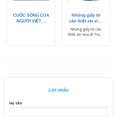
CUỘC SỐNG CỦA
Những giấy tờ
NGƯỜI VIỆT Ở
cần thiết xin visa
MỸ
đi Trung Quốc
Những giấy tờ cần
thiết xin visa đi Trung
Quốc bao gồm
những gì? VisaPM xin
chia sẻ cho bạn
trong bài viết này,
nếu còn khúc mắc
xin cứ liên hệ để
chúng tôi tư vấn cho
bạn
Lời nhắn
Họ tên