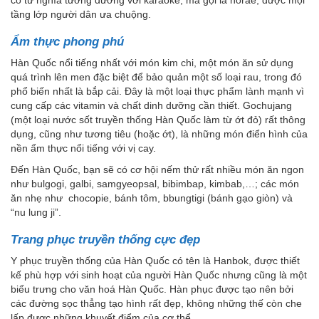
tầng lớp người dân ưa chuộng.
Ẩm thực phong phú
Hàn Quốc nổi tiếng nhất với món kim chi, một món ăn sử dụng
quá trình lên men đặc biệt để bảo quản một số loại rau, trong đó
phổ biến nhất là bắp cải. Đây là một loại thực phẩm lành mạnh vì
cung cấp các vitamin và chất dinh dưỡng cần thiết. Gochujang
(một loại nước sốt truyền thống Hàn Quốc làm từ ớt đỏ) rất thông
dụng, cũng như tương tiêu (hoặc ớt), là những món điển hình của
nền ẩm thực nổi tiếng với vị cay.
Đến Hàn Quốc, bạn sẽ có cơ hội nếm thử rất nhiều món ăn ngon
như bulgogi, galbi, samgyeopsal, bibimbap, kimbab,…; các món
ăn nhẹ như chocopie, bánh tôm, bbungtigi (bánh gạo giòn) và
“nu lung ji”.
Trang phục truyền thống cực đẹp
Y phục truyền thống của Hàn Quốc có tên là Hanbok, được thiết
kế phù hợp với sinh hoạt của người Hàn Quốc nhưng cũng là một
biểu trưng cho văn hoá Hàn Quốc. Hàn phục được tạo nên bởi
các đường sọc thẳng tạo hình rất đẹp, không những thế còn che
lấp được những khuyết điểm của cơ thể.