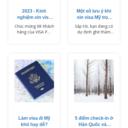
2023 - Kinh
Một số lưu ý khi
nghiệm xin visa
xin visa Mỹ trọn
du lịch Nhật Bản
gói
Chúc mừng 08 Khách
Sắp tới, bạn đang có
hàng của VISA PM
dự định ghé thăm
đã nhận được visa
đất nước Mỹ nhưng
du lịch Nhật Bản vào
bạn lo lắng không
ngày 01/11/2023.
biết xin visa Mỹ trọn
gói như thế nào?
Đừng lo, đã có
visaPM, chúng tôi sẽ
cung cấp đến bạn
một số thông tin hữu
ích để làm visa đi Mỹ
trong bài viết dưới
đây.
Làm visa đi Mỹ
5 điểm check-in ở
khó hay dễ?
Hàn Quốc vào