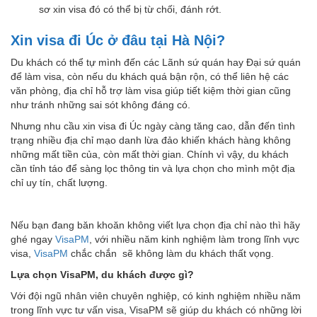
sơ xin visa đó có thể bị từ chối, đánh rớt.
Xin visa đi Úc ở đâu tại Hà Nội?
Du khách có thể tự mình đến các Lãnh sứ quán hay Đại sứ quán
để làm visa, còn nếu du khách quá bận rộn, có thể liên hệ các
văn phòng, địa chỉ hỗ trợ làm visa giúp tiết kiệm thời gian cũng
như tránh những sai sót không đáng có.
Nhưng nhu cầu xin visa đi Úc ngày càng tăng cao, dẫn đến tình
trạng nhiều địa chỉ mạo danh lừa đảo khiến khách hàng không
những mất tiền của, còn mất thời gian. Chính vì vậy, du khách
cần tỉnh táo để sàng lọc thông tin và lựa chọn cho mình một địa
chỉ uy tín, chất lượng.
Nếu bạn đang băn khoăn không viết lựa chọn địa chỉ nào thì hãy
ghé ngay
VisaPM
, với nhiều năm kinh nghiệm làm trong lĩnh vực
visa,
VisaPM
chắc chắn sẽ không làm du khách thất vọng.
Lựa chọn VisaPM, du khách được gì?
Với đội ngũ nhân viên chuyên nghiệp, có kinh nghiệm nhiều năm
trong lĩnh vực tư vấn visa, VisaPM sẽ giúp du khách có những lời