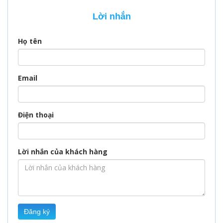
bỏ qua bài viết này
lời nhé.
Lời nhắn
nhé, VisaPM sẽ giúp
bạn làm sáng tỏ
những vấn đề trên.
Họ tên
Email
Điện thoại
Lời nhắn của khách hàng
Đăng ký