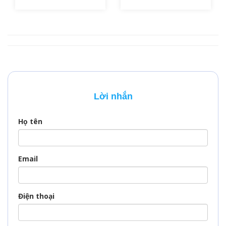
lịch, thăm thân hay
thu hút du khách đến
công tác mà vẫn
tham quan. Vậy thì
chưa biết về các thủ
để đến được với đất
tục làm visa đi nga,
nước này thì khi làm
chi phí xin visa Nga
visa đi Nga, bạn có
bao nhiêu và không
cần phỏng vấn
biết làm visa đi nga
không? Hãy cùng
mất bao lâu thì đừng
VisaPM đi tìm câu trả
bỏ qua bài viết này
lời nhé.
Lời nhắn
nhé, VisaPM sẽ giúp
bạn làm sáng tỏ
những vấn đề trên.
Họ tên
Email
Điện thoại