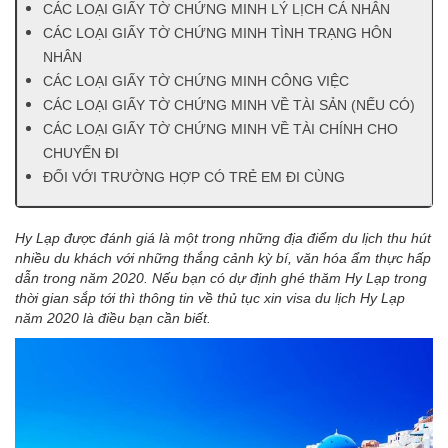
CÁC LOẠI GIẤY TỜ CHỨNG MINH LÝ LỊCH CÁ NHÂN
CÁC LOẠI GIẤY TỜ CHỨNG MINH TÌNH TRẠNG HÔN
NHÂN
CÁC LOẠI GIẤY TỜ CHỨNG MINH CÔNG VIỆC
CÁC LOẠI GIẤY TỜ CHỨNG MINH VỀ TÀI SẢN (NẾU CÓ)
CÁC LOẠI GIẤY TỜ CHỨNG MINH VỀ TÀI CHÍNH CHO
CHUYẾN ĐI
ĐỐI VỚI TRƯỜNG HỢP CÓ TRẺ EM ĐI CÙNG
Hy Lạp được đánh giá là một trong những địa điểm du lịch thu hút
nhiều du khách với những thắng cảnh kỳ bí, văn hóa ẩm thực hấp
dẫn trong năm 2020. Nếu bạn có dự định ghé thăm Hy Lạp trong
thời gian sắp tới thì thông tin về thủ tục xin visa du lịch Hy Lạp
năm 2020 là điều bạn cần biết.