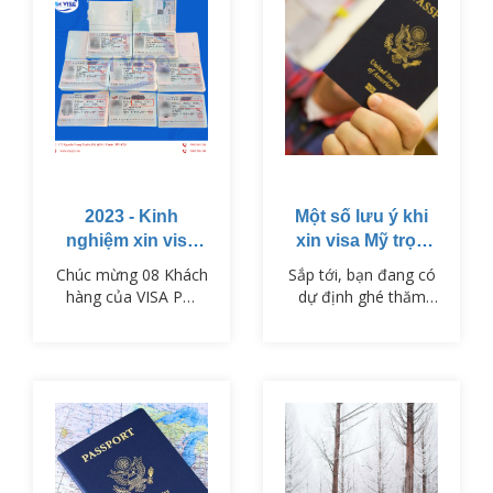
2023 - Kinh
Một số lưu ý khi
nghiệm xin visa
xin visa Mỹ trọn
du lịch Nhật Bản
gói
Chúc mừng 08 Khách
Sắp tới, bạn đang có
hàng của VISA PM
dự định ghé thăm
đã nhận được visa
đất nước Mỹ nhưng
du lịch Nhật Bản vào
bạn lo lắng không
ngày 01/11/2023.
biết xin visa Mỹ trọn
gói như thế nào?
Đừng lo, đã có
visaPM, chúng tôi sẽ
cung cấp đến bạn
một số thông tin hữu