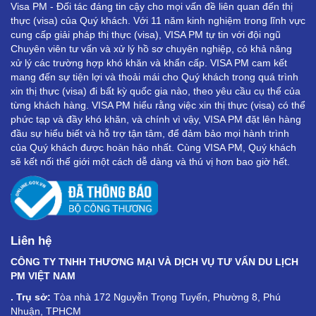
Visa PM - Đối tác đáng tin cậy cho mọi vấn đề liên quan đến thị
thực (visa) của Quý khách. Với 11 năm kinh nghiệm trong lĩnh vực
cung cấp giải pháp thị thực (visa), VISA PM tự tin với đội ngũ
Chuyên viên tư vấn và xử lý hồ sơ chuyên nghiệp, có khả năng
xử lý các trường hợp khó khăn và khẩn cấp. VISA PM cam kết
mang đến sự tiện lợi và thoải mái cho Quý khách trong quá trình
xin thị thực (visa) đi bất kỳ quốc gia nào, theo yêu cầu cụ thể của
từng khách hàng. VISA PM hiểu rằng việc xin thị thực (visa) có thể
phức tạp và đầy khó khăn, và chính vì vậy, VISA PM đặt lên hàng
đầu sự hiểu biết và hỗ trợ tận tâm, để đảm bảo mọi hành trình
của Quý khách được hoàn hảo nhất. Cùng VISA PM, Quý khách
sẽ kết nối thế giới một cách dễ dàng và thú vị hơn bao giờ hết.
Liên hệ
CÔNG TY TNHH THƯƠNG MẠI VÀ DỊCH VỤ TƯ VẤN DU LỊCH
PM VIỆT NAM
. Trụ sở:
Tòa nhà 172 Nguyễn Trọng Tuyển, Phường 8, Phú
Nhuận, TPHCM