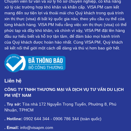
Chuyên viên tư vấn và xử lý hồ sơ chuyên nghiệp, có khả năng
xử lý các trường hợp khó khăn và khẩn cấp. VISA PM cam kết
mang đến sự tiện lợi và thoải mái cho Quý khách trong quá trình
xin thị thực (visa) đi bất kỳ quốc gia nào, theo yêu cầu cụ thể của
từng khách hàng. VISA PM hiểu rằng việc xin thị thực (visa) có thể
phức tạp và đầy khó khăn, và chính vì vậy, VISA PM đặt lên hàng
đầu sự hiểu biết và hỗ trợ tận tâm, để đảm bảo mọi hành trình
của Quý khách được hoàn hảo nhất. Cùng VISA PM, Quý khách
sẽ kết nối thế giới một cách dễ dàng và thú vị hơn bao giờ hết.
Liên hệ
CÔNG TY TNHH THƯƠNG MẠI VÀ DỊCH VỤ TƯ VẤN DU LỊCH
PM VIỆT NAM
. Trụ sở:
Tòa nhà 172 Nguyễn Trọng Tuyển, Phường 8, Phú
Nhuận, TPHCM
. Hotline:
0902 644 344 - 0906 786 344 (toàn quốc)
. Email:
info@visapm.com