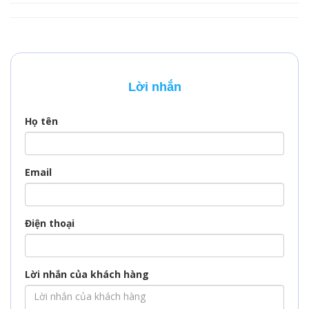
tục làm visa đi nga,
nước này thì khi làm
chi phí xin visa Nga
visa đi Nga, bạn có
bao nhiêu và không
cần phỏng vấn
biết làm visa đi nga
không? Hãy cùng
mất bao lâu thì đừng
VisaPM đi tìm câu trả
bỏ qua bài viết này
lời nhé.
Lời nhắn
nhé, VisaPM sẽ giúp
bạn làm sáng tỏ
những vấn đề trên.
Họ tên
Email
Điện thoại
Lời nhắn của khách hàng