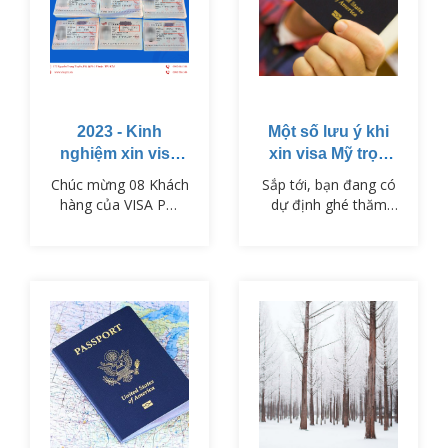
2023 - Kinh
Một số lưu ý khi
nghiệm xin visa
xin visa Mỹ trọn
du lịch Nhật Bản
gói
Chúc mừng 08 Khách
Sắp tới, bạn đang có
hàng của VISA PM
dự định ghé thăm
đã nhận được visa
đất nước Mỹ nhưng
du lịch Nhật Bản vào
bạn lo lắng không
ngày 01/11/2023.
biết xin visa Mỹ trọn
gói như thế nào?
Đừng lo, đã có
visaPM, chúng tôi sẽ
cung cấp đến bạn
một số thông tin hữu
ích để làm visa đi Mỹ
trong bài viết dưới
đây.