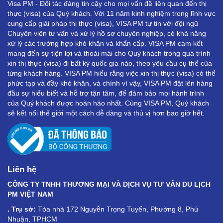
Visa PM - Đối tác đáng tin cậy cho mọi vấn đề liên quan đến thị
thực (visa) của Quý khách. Với 11 năm kinh nghiệm trong lĩnh vực
cung cấp giải pháp thị thực (visa), VISA PM tự tin với đội ngũ
Chuyên viên tư vấn và xử lý hồ sơ chuyên nghiệp, có khả năng
xử lý các trường hợp khó khăn và khẩn cấp. VISA PM cam kết
mang đến sự tiện lợi và thoải mái cho Quý khách trong quá trình
xin thị thực (visa) đi bất kỳ quốc gia nào, theo yêu cầu cụ thể của
từng khách hàng. VISA PM hiểu rằng việc xin thị thực (visa) có thể
phức tạp và đầy khó khăn, và chính vì vậy, VISA PM đặt lên hàng
đầu sự hiểu biết và hỗ trợ tận tâm, để đảm bảo mọi hành trình
của Quý khách được hoàn hảo nhất. Cùng VISA PM, Quý khách
sẽ kết nối thế giới một cách dễ dàng và thú vị hơn bao giờ hết.
Liên hệ
CÔNG TY TNHH THƯƠNG MẠI VÀ DỊCH VỤ TƯ VẤN DU LỊCH
PM VIỆT NAM
. Trụ sở:
Tòa nhà 172 Nguyễn Trọng Tuyển, Phường 8, Phú
Nhuận, TPHCM