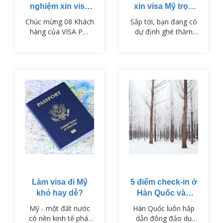
nghiệm xin visa
xin visa Mỹ trọn
du lịch Nhật Bản
gói
Chúc mừng 08 Khách
Sắp tới, bạn đang có
hàng của VISA PM
dự định ghé thăm
đã nhận được visa
đất nước Mỹ nhưng
du lịch Nhật Bản vào
bạn lo lắng không
ngày 01/11/2023.
biết xin visa Mỹ trọn
gói như thế nào?
Đừng lo, đã có
visaPM, chúng tôi sẽ
cung cấp đến bạn
một số thông tin hữu
ích để làm visa đi Mỹ
trong bài viết dưới
đây.
Làm visa đi Mỹ
5 điểm check-in ở
khó hay dễ?
Hàn Quốc vào
mùa đông “không
Mỹ - một đất nước
Hàn Quốc luôn hấp
thể không đến”
có nền kinh tế phát
dẫn đông đảo du