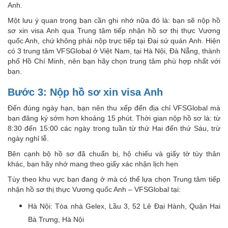
Anh.
Một lưu ý quan trọng bạn cần ghi nhớ nữa đó là: bạn sẽ nộp hồ
sơ xin visa Anh qua Trung tâm tiếp nhận hồ sơ thị thực Vương
quốc Anh, chứ không phải nộp trực tiếp tại Đại sứ quán Anh. Hiện
có 3 trung tâm VFSGlobal ở Việt Nam, tại Hà Nội, Đà Nẵng, thành
phố Hồ Chí Minh, nên bạn hãy chọn trung tâm phù hợp nhất với
bạn.
Bước 3: Nộp hồ sơ xin visa Anh
Đến đúng ngày hạn, bạn nên thu xếp đến địa chỉ VFSGlobal mà
bạn đăng ký sớm hơn khoảng 15 phút. Thời gian nộp hồ sơ là: từ
8:30 đến 15:00 các ngày trong tuần từ thứ Hai đến thứ Sáu, trừ
ngày nghỉ lễ.
Bên cạnh bộ hồ sơ đã chuẩn bị, hộ chiếu và giấy tờ tùy thân
khác, bạn hãy nhớ mang theo giấy xác nhận lịch hẹn
Tùy theo khu vực bạn đang ở mà có thể lựa chọn Trung tâm tiếp
nhận hồ sơ thị thực Vương quốc Anh – VFSGlobal tại:
Hà Nội: Tòa nhà Gelex, Lầu 3, 52 Lê Đại Hành, Quận Hai
Bà Trưng, Hà Nội