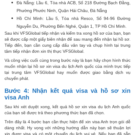
Đà Nẵng: Lầu 6, Tòa nhà ACB, Số 218 Đường Bạch Đằng,
Phường Phước Ninh, Quận Hải Châu, Đà Nẵng
Hồ Chí Minh: Lầu 5, Tòa nhà Resco, Số 94-96 Đường
Nguyễn Du, Phường Bến Nghé, Quận 1, TP Hồ Chí Minh.
Sau khi VFSGlobal tiếp nhận và kiểm tra xong hồ sơ của bạn, bạn
sẽ được cấp một giấy biên nhận để sau mang đến nhận lại hồ sơ.
Tiếp đến, bạn cần cung cấp dấu vân tay và chụp hình tại trung
tâm tiếp nhận đơn xin thị thực VFSGlobal.
Và công việc cuối cùng trong bước này là bạn hãy chọn hình thức
muốn nhận lại hồ sơ xin visa du lịch Anh quốc của mình trực tiếp
tại trung tâm VFSGlobal hay muốn được giao bằng dịch vụ
chuyển phát.
Bước 4: Nhận kết quả visa và hồ sơ xin
visa Anh
Sau khi xét duyệt xong, kết quả hồ sơ xin visa du lịch Anh quốc
của bạn sẽ được trả theo phương thức bạn đã chọn.
Trên đây là 4 bước bạn cần thực hiện để xin visa Anh trọn gói dễ
dàng nhất. Hy vọng với những hướng dẫn này bạn sẽ thuận lợi
xin được visa và có một chuyến du lịch vui vẻ. Nếu bạn đã sẵn