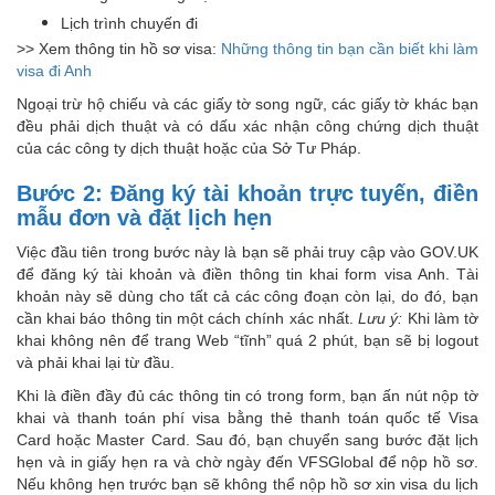
Lịch trình chuyến đi
>> Xem thông tin hồ sơ visa:
Những thông tin bạn cần biết khi làm
visa đi Anh
Ngoại trừ hộ chiếu và các giấy tờ song ngữ, các giấy tờ khác bạn
đều phải dịch thuật và có dấu xác nhận công chứng dịch thuật
của các công ty dịch thuật hoặc của Sở Tư Pháp.
Bước 2: Đăng ký tài khoản trực tuyến, điền
mẫu đơn và đặt lịch hẹn
Việc đầu tiên trong bước này là bạn sẽ phải truy cập vào GOV.UK
để đăng ký tài khoản và điền thông tin khai form visa Anh. Tài
khoản này sẽ dùng cho tất cả các công đoạn còn lại, do đó, bạn
cần khai báo thông tin một cách chính xác nhất.
Lưu ý:
Khi làm tờ
khai không nên để trang Web “tĩnh” quá 2 phút, bạn sẽ bị logout
và phải khai lại từ đầu.
Khi là điền đầy đủ các thông tin có trong form, bạn ấn nút nộp tờ
khai và thanh toán phí visa bằng thẻ thanh toán quốc tế Visa
Card hoặc Master Card. Sau đó, bạn chuyển sang bước đặt lịch
hẹn và in giấy hẹn ra và chờ ngày đến VFSGlobal để nộp hồ sơ.
Nếu không hẹn trước bạn sẽ không thể nộp hồ sơ xin visa du lịch