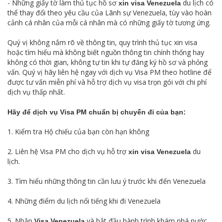
- Những giấy tờ làm thủ tục hồ sơ
du lịch có
xin visa Venezuela
thể thay đổi theo yêu cầu của Lãnh sự Venezuela, tùy vào hoàn
cảnh cá nhân của mỗi cá nhân mà có những giấy tờ tương ứng.
Quý vị không nắm rõ về thông tin, quy trình thủ tục xin visa
hoặc tìm hiểu mà không biết nguồn thông tin chính thống hay
không có thời gian, không tự tin khi tự đăng ký hồ sơ và phỏng
vấn. Quý vị hãy liên hệ ngay với dịch vụ Visa PM theo hotline để
được tư vấn miễn phí và hỗ trợ dịch vụ visa trọn gói với chi phí
dịch vụ thấp nhất.
Hãy để dịch vụ Visa PM chuẩn bị chuyến đi của bạn:
1. Kiểm tra Hộ chiếu của bạn còn hạn không
2. Liên hệ Visa PM cho dịch vụ hỗ trợ
du
xin visa Venezuela
lịch.
3. Tìm hiểu những thông tin cần lưu ý trước khi đến Venezuela
4. Những điểm du lịch nổi tiếng khi đi Venezuela
5. Nhận
và bắt đầu hành trình khám phá nước
Visa Venezuela