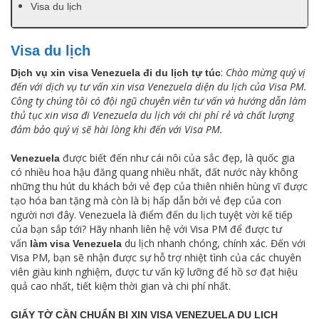
Visa du lịch
Visa du lịch
:
Chào mừng quý vị
Dịch vụ xin visa Venezuela đi du lịch tự túc
đến với dịch vụ tư vấn xin visa Venezuela diện du lịch của Visa PM.
Công ty chúng tôi có đội ngũ chuyên viên tư vấn và hướng dẫn làm
thủ tục xin visa đi Venezuela du lịch với chi phí rẻ và chất lượng
đảm bảo quý vị sẽ hài lòng khi đến với Visa PM.
được biết đến như cái nôi của sắc đẹp, là quốc gia
Venezuela
có nhiều hoa hậu đăng quang nhiều nhất, đất nước này không
những thu hút du khách bởi vẻ đẹp của thiên nhiên hùng vĩ được
tạo hóa ban tặng mà còn là bị hấp dẫn bởi vẻ đẹp của con
người nơi đây. Venezuela là điểm đến du lịch tuyệt vời kế tiếp
của bạn sắp tới? Hãy nhanh liên hệ với Visa PM để được tư
vấn
du lịch nhanh chóng, chính xác. Đến với
làm visa Venezuela
Visa PM, bạn sẽ nhận được sự hỗ trợ nhiệt tình của các chuyên
viên giàu kinh nghiệm, được tư vấn kỹ lưỡng để hồ sơ đạt hiệu
quả cao nhất, tiết kiệm thời gian và chi phí nhất.
GIẤY TỜ CẦN CHUẨN BỊ XIN VISA VENEZUELA DU LỊCH