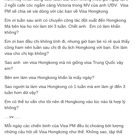
J ngồi cafe cóc ngắm cảng Victoria trong MV của anh ƯĐV. Visa
PM sẽ chia sẻ vài dòng với các bạn về Visa Hongkong.
Em ơi tuần sau anh có chuyến công tác đột xuất đến Hongkong.
Mà bên kia họ nói làm tới 3 tuần. Chết anh. Em có làm khẩn
không?
Em ơi ban đầu chị không tính đi, nhưng giờ bạn bè rủ rê quá thấy
cũng ham nên tuần sau chị đi du lịch Hongkong với bạn. Em làm
visa cho chị kịp không?
Sao anh xin visa Hongkong mà nó giống visa Trung Quốc vậy
em?
Bên em làm visa Hongkong khẩn là mấy ngày?
Sao người ta làm visa Hongkong có 1 tuần mà em làm gì đến 3
tuần hơn dữ vậy?
Em có thể tư vấn cho tôi nên đi Hongkong vào lúc nào là hợp lý
không?
....vv......
Mỗi ngày các chiến binh của Visa PM đều bị choáng bởi lượng
những câu hỏi về Visa Hongkong như thế. Không sao, tập thể