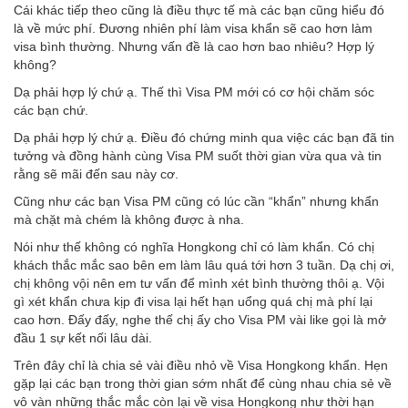
Cái khác tiếp theo cũng là điều thực tế mà các bạn cũng hiểu đó
là về mức phí. Đương nhiên phí làm visa khẩn sẽ cao hơn làm
visa bình thường. Nhưng vấn đề là cao hơn bao nhiêu? Hợp lý
không?
Dạ phải hợp lý chứ ạ. Thế thì Visa PM mới có cơ hội chăm sóc
các bạn chứ.
Dạ phải hợp lý chứ ạ. Điều đó chứng minh qua việc các bạn đã tin
tưởng và đồng hành cùng Visa PM suốt thời gian vừa qua và tin
rằng sẽ mãi đến sau này cơ.
Cũng như các bạn Visa PM cũng có lúc cần “khẩn” nhưng khẩn
mà chặt mà chém là không được à nha.
Nói như thế không có nghĩa Hongkong chỉ có làm khẩn. Có chị
khách thắc mắc sao bên em làm lâu quá tới hơn 3 tuần. Dạ chị ơi,
chị không vội nên em tư vấn để mình xét bình thường thôi ạ. Vội
gì xét khẩn chưa kịp đi visa lại hết hạn uổng quá chị mà phí lại
cao hơn. Đấy đấy, nghe thế chị ấy cho Visa PM vài like gọi là mở
đầu 1 sự kết nối lâu dài.
Trên đây chỉ là chia sẻ vài điều nhỏ về Visa Hongkong khẩn. Hẹn
gặp lại các bạn trong thời gian sớm nhất để cùng nhau chia sẻ về
vô vàn những thắc mắc còn lại về visa Hongkong như thời hạn