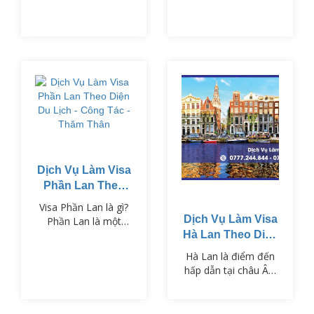
lượng cuộc sống cao,
nền văn hóa phong
phú và hệ thống giáo
dục tiên tiến.
Dịch Vụ Làm Visa
Phần Lan Theo
Diện Du Lịch -
Visa Phần Lan là gì?
Công Tác - Thăm
Dịch Vụ Làm Visa
Phần Lan là một
Thân
trong những quốc gia
Hà Lan Theo Diện
Bắc Âu nổi tiếng với
Du Lịch - Công
Hà Lan là điểm đến
nền giáo dục tiên
Tác - Thăm Thân
hấp dẫn tại châu Âu,
tiến, cảnh quan thiên
nổi tiếng với những
nhiên hùng vĩ và chất
cánh đồng hoa tulip,
lượng sống cao. Để
hệ thống kênh đào