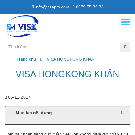
info@visapm.com
0979 55 39 38
Trang chủ
VISA HONGKONG KHẨN
VISA HONGKONG KHẨN
06-11-2017
Mục lục nội dung
Hôm nay nhân sáng cuối tuần Sài Gòn không mưa gió ngập lụt J