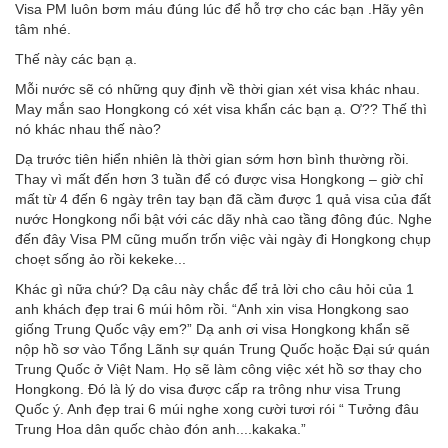
Visa PM luôn bơm máu đúng lúc để hỗ trợ cho các bạn .Hãy yên
tâm nhé.
Thế này các bạn ạ.
Mỗi nước sẽ có những quy định về thời gian xét visa khác nhau.
May mắn sao Hongkong có xét visa khẩn các bạn ạ. Ơ?? Thế thì
nó khác nhau thế nào?
Dạ trước tiên hiển nhiên là thời gian sớm hơn bình thường rồi.
Thay vì mất đến hơn 3 tuần để có được visa Hongkong – giờ chỉ
mất từ 4 đến 6 ngày trên tay bạn đã cầm được 1 quả visa của đất
nước Hongkong nổi bật với các dãy nhà cao tầng đông đúc. Nghe
đến đây Visa PM cũng muốn trốn việc vài ngày đi Hongkong chụp
choẹt sống ảo rồi kekeke...
Khác gì nữa chứ? Dạ câu này chắc để trả lời cho câu hỏi của 1
anh khách đẹp trai 6 múi hôm rồi. “Anh xin visa Hongkong sao
giống Trung Quốc vậy em?” Dạ anh ơi visa Hongkong khẩn sẽ
nộp hồ sơ vào Tổng Lãnh sự quán Trung Quốc hoặc Đại sứ quán
Trung Quốc ở Việt Nam. Họ sẽ làm công việc xét hồ sơ thay cho
Hongkong. Đó là lý do visa được cấp ra trông như visa Trung
Quốc ý. Anh đẹp trai 6 múi nghe xong cười tươi rói “ Tưởng đâu
Trung Hoa dân quốc chào đón anh....kakaka.”