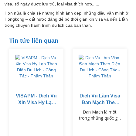
visa, số ngày được lưu trú, loại visa thích hợp......
Hơn nữa là chia sẻ những hình ảnh đẹp, những điều văn minh ở
Hongkong – đất nước đáng để bỏ thời gian xin visa và đến 1 lần
trong chuyến hành trình du lịch của bản thân.
Tin tức liên quan
VISAPM - Dịch Vụ
Dịch Vụ Làm Visa
Xin Visa Hy Lạp
Đan Mạch Theo
Theo Diện Du
Diện Du Lịch -
Đan Mạch là một
Lịch - Công Tác -
Công Tác - Thăm
trong những quốc gia
Thăm Thân
Thân
thuộc khối Schengen,
nổi tiếng với chất