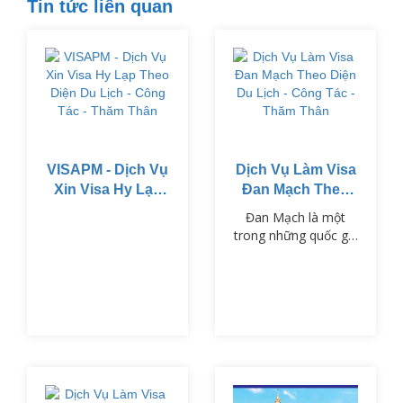
Tin tức liên quan
VISAPM - Dịch Vụ
Dịch Vụ Làm Visa
Xin Visa Hy Lạp
Đan Mạch Theo
Theo Diện Du
Diện Du Lịch -
Đan Mạch là một
Lịch - Công Tác -
Công Tác - Thăm
trong những quốc gia
Thăm Thân
Thân
thuộc khối Schengen,
nổi tiếng với chất
lượng cuộc sống cao,
nền văn hóa phong
phú và hệ thống giáo
dục tiên tiến.