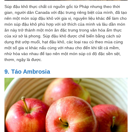
Súp đậu khô thực chất có nguồn gốc từ Pháp nhưng theo thời
gian, người dân Canada với đặc trưng riêng biệt của mình, đã tạo
nên một món súp đậu khô với gia vị, nguyên liệu khác để làm cho
món súp đậu khô phù hợp với sở thích của mình và lâu dần món
ăn này trở thành một món ăn đặc trưng trong văn hóa ẩm thực
của xứ sở lá phong. Súp đậu khô được chế biến bằng cách sử
dụng thịt ướp muối, hạt đậu khô, các loại rau củ theo mùa cùng
một số gia vị khác nấu cùng với nhau cho đến khi tất cả mềm,
nhừ hòa vào nhau để tạo nên một món súp có độ đặc sền sệt,
thơm, ngậy là được.
9. Táo Ambrosia