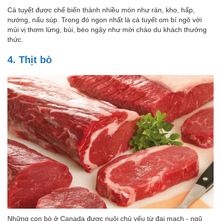
Cá tuyết được chế biến thành nhiều món như rán, kho, hấp,
nướng, nấu súp. Trong đó ngon nhất là cá tuyết om bí ngô với
mùi vị thơm lừng, bùi, béo ngậy như mời chào du khách thưởng
thức.
4. Thịt bò
Những con bò ở Canada được nuôi chủ yếu từ đại mạch - ngũ