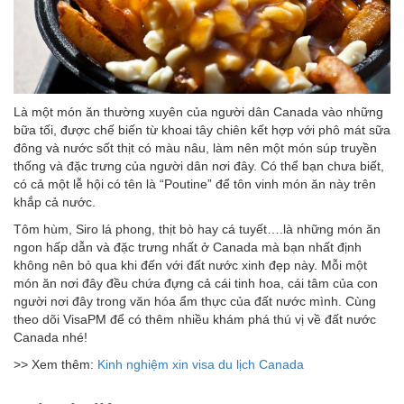
Là một món ăn thường xuyên của người dân Canada vào những
bữa tối, được chế biến từ khoai tây chiên kết hợp với phô mát sữa
đông và nước sốt thịt có màu nâu, làm nên một món súp truyền
thống và đặc trưng của người dân nơi đây. Có thể bạn chưa biết,
có cả một lễ hội có tên là “Poutine” để tôn vinh món ăn này trên
khắp cả nước.
Tôm hùm, Siro lá phong, thịt bò hay cá tuyết….là những món ăn
ngon hấp dẫn và đặc trưng nhất ở Canada mà bạn nhất định
không nên bỏ qua khi đến với đất nước xinh đẹp này. Mỗi một
món ăn nơi đây đều chứa đựng cả cái tinh hoa, cái tâm của con
người nơi đây trong văn hóa ẩm thực của đất nước mình. Cùng
theo dõi VisaPM để có thêm nhiều khám phá thú vị về đất nước
Canada nhé!
>> Xem thêm:
Kinh nghiệm xin visa du lịch Canada