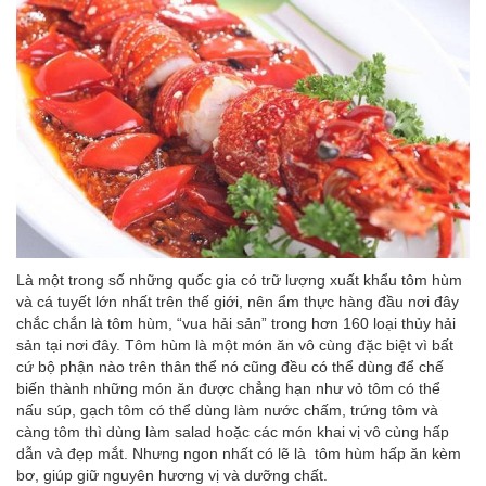
Là một trong số những quốc gia có trữ lượng xuất khẩu tôm hùm
và cá tuyết lớn nhất trên thế giới, nên ẩm thực hàng đầu nơi đây
chắc chắn là tôm hùm, “vua hải sản” trong hơn 160 loại thủy hải
sản tại nơi đây. Tôm hùm là một món ăn vô cùng đặc biệt vì bất
cứ bộ phận nào trên thân thể nó cũng đều có thể dùng để chế
biến thành những món ăn được chẳng hạn như vỏ tôm có thể
nấu súp, gạch tôm có thể dùng làm nước chấm, trứng tôm và
càng tôm thì dùng làm salad hoặc các món khai vị vô cùng hấp
dẫn và đẹp mắt. Nhưng ngon nhất có lẽ là tôm hùm hấp ăn kèm
bơ, giúp giữ nguyên hương vị và dưỡng chất.