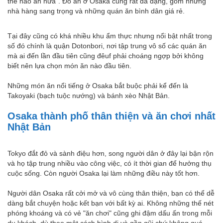
thể nào ăn nữa". Đồ ăn ở Osaka cũng rất đa dạng, gồm những
nhà hàng sang trọng và những quán ăn bình dân giá rẻ.
Tại đây cũng có khá nhiều khu ẩm thực nhưng nổi bật nhất trong
số đó chính là quận Dotonbori, nơi tập trung vô số các quán ăn
mà ai đến lần đầu tiên cũng đêuf phải choáng ngợp bởi không
biết nên lựa chọn món ăn nào đầu tiên.
Những món ăn nổi tiếng ở Osaka bắt buộc phải kể đến là
Takoyaki (bạch tuộc nướng) và bánh xèo Nhật Bản.
Osaka thành phố thân thiện và ăn chơi nhất
Nhật Bản
Tokyo đắt đỏ và sành điệu hơn, song người dân ở đây lại bận rộn
và họ tập trung nhiều vào công việc, có ít thời gian để hưởng thụ
cuộc sống. Còn người Osaka lại làm những điều này tốt hơn.
Người dân Osaka rất cởi mở và vô cùng thân thiện, bạn có thể dễ
dàng bắt chuyện hoặc kết bạn với bất kỳ ai. Không những thế nét
phóng khoáng và có vẻ "ăn chơi" cũng ghi đậm dấu ấn trong mỗi
du khách, dù theo một cách bình dị và gần gũi chứ không quá