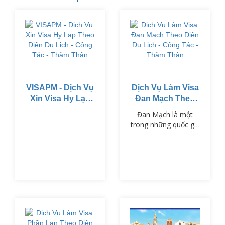
VISAPM - Dịch Vụ
Dịch Vụ Làm Visa
Xin Visa Hy Lạp
Đan Mạch Theo
Theo Diện Du
Diện Du Lịch -
Đan Mạch là một
Lịch - Công Tác -
Công Tác - Thăm
trong những quốc gia
Thăm Thân
Thân
thuộc khối Schengen,
nổi tiếng với chất
lượng cuộc sống cao,
nền văn hóa phong
phú và hệ thống giáo
dục tiên tiến.