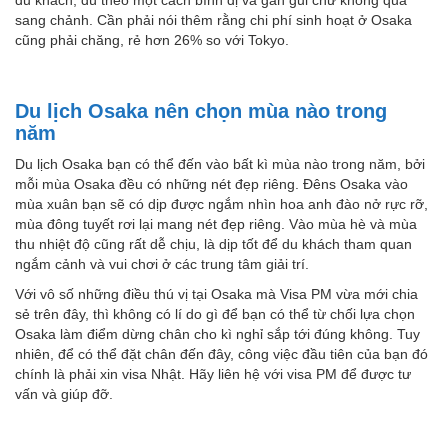
sang chảnh. Cần phải nói thêm rằng chi phí sinh hoạt ở Osaka
cũng phải chăng, rẻ hơn 26% so với Tokyo.
Du lịch Osaka nên chọn mùa nào trong
năm
Du lịch Osaka bạn có thể đến vào bất kì mùa nào trong năm, bởi
mỗi mùa Osaka đều có những nét đẹp riêng. Đêns Osaka vào
mùa xuân bạn sẽ có dịp được ngắm nhìn hoa anh đào nở rực rỡ,
mùa đông tuyết rơi lại mang nét đẹp riêng. Vào mùa hè và mùa
thu nhiệt độ cũng rất dễ chịu, là dịp tốt để du khách tham quan
ngắm cảnh và vui chơi ở các trung tâm giải trí.
Với vô số những điều thú vị tại Osaka mà Visa PM vừa mới chia
sẻ trên đây, thì không có lí do gì để bạn có thể từ chối lựa chọn
Osaka làm điểm dừng chân cho kì nghỉ sắp tới đúng không. Tuy
nhiên, để có thể đặt chân đến đây, công việc đầu tiên của bạn đó
chính là phải xin visa Nhật. Hãy liên hệ với visa PM để được tư
vấn và giúp đỡ.