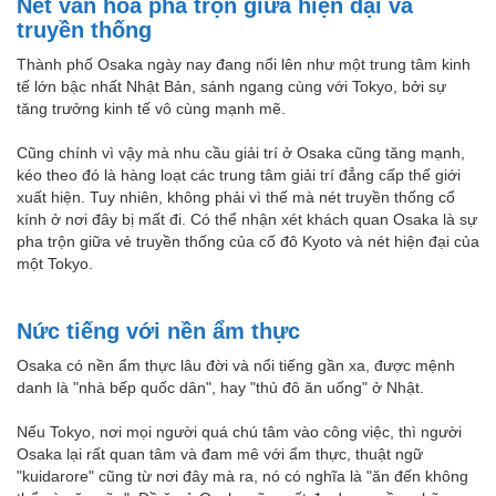
Nét văn hóa pha trộn giữa hiện đại và
truyền thống
Thành phố Osaka ngày nay đang nổi lên như một trung tâm kinh
tế lớn bậc nhất Nhật Bản, sánh ngang cùng với Tokyo, bởi sự
tăng trưởng kinh tế vô cùng mạnh mẽ.
Cũng chính vì vậy mà nhu cầu giải trí ở Osaka cũng tăng mạnh,
kéo theo đó là hàng loạt các trung tâm giải trí đẳng cấp thế giới
xuất hiện. Tuy nhiên, không phải vì thế mà nét truyền thống cổ
kính ở nơi đây bị mất đi. Có thể nhận xét khách quan Osaka là sự
pha trộn giữa vẻ truyền thống của cố đô Kyoto và nét hiện đại của
một Tokyo.
Nức tiếng với nền ẩm thực
Osaka có nền ẩm thực lâu đời và nổi tiếng gần xa, được mệnh
danh là "nhà bếp quốc dân", hay "thủ đô ăn uống" ở Nhật.
Nếu Tokyo, nơi mọi người quá chú tâm vào công việc, thì người
Osaka lại rất quan tâm và đam mê với ẩm thực, thuật ngữ
"kuidarore" cũng từ nơi đây mà ra, nó có nghĩa là "ăn đến không