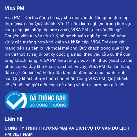
Visa PM
Visa PM - Đối tác đáng tin cậy cho mọi vấn đề liên quan đến thị
thực (visa) của Quý khách. Với 11 năm kinh nghiệm trong lĩnh vực
cung cấp giải pháp thị thực (visa), VISA PM tự tin với đội ngũ
Chuyên viên tư vấn và xử lý hồ sơ chuyên nghiệp, có khả năng
xử lý các trường hợp khó khăn và khẩn cấp. VISA PM cam kết
mang đến sự tiện lợi và thoải mái cho Quý khách trong quá trình
xin thị thực (visa) đi bất kỳ quốc gia nào, theo yêu cầu cụ thể của
từng khách hàng. VISA PM hiểu rằng việc xin thị thực (visa) có thể
phức tạp và đầy khó khăn, và chính vì vậy, VISA PM đặt lên hàng
đầu sự hiểu biết và hỗ trợ tận tâm, để đảm bảo mọi hành trình
của Quý khách được hoàn hảo nhất. Cùng VISA PM, Quý khách
sẽ kết nối thế giới một cách dễ dàng và thú vị hơn bao giờ hết.
Liên hệ
CÔNG TY TNHH THƯƠNG MẠI VÀ DỊCH VỤ TƯ VẤN DU LỊCH
PM VIỆT NAM