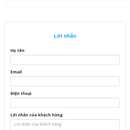
Cổ để công tác, học
tác, làm việc hoặc
tập hoặc thăm thân?
tham gia các hoạt
Dù mục đích là gì,
động khác trong lãnh
việc xin visa Mông Cổ
thổ. Qatar nổi tiếng
là bước đầu tiên và
với sự xa hoa, hẹ
vô cùng quan trọng
sang và nhiều công
Lời nhắn
để hành trình của
trình độc đáo, vì vậy
bạn trở nên suôn sẻ.
nước này thu hút
một lượng lớn khách
Họ tên
quốc tế hàng năm.…
Email
Điện thoại
Lời nhắn của khách hàng