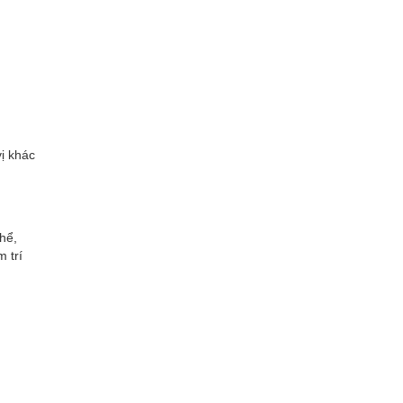
ị khác
hể,
 trí