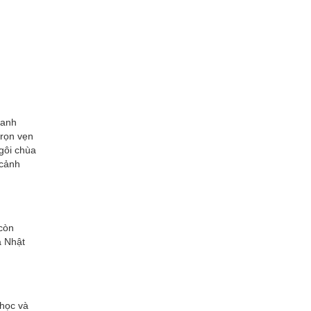
xanh
trọn vẹn
gôi chùa
 cảnh
còn
a Nhật
 học và