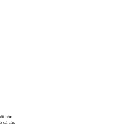
hật bản
ó cả các