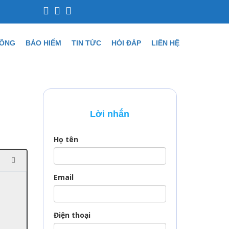
CÔNG
BẢO HIỂM
TIN TỨC
HỎI ĐÁP
LIÊN HỆ
Lời nhắn
Họ tên
Email
Điện thoại