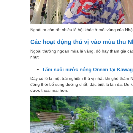
Ngoài ra còn rất nhiều lễ hội khác ở mỗi vùng của Nh
Các hoạt động thú vị vào mùa thu N
Ngoài thưởng ngoạn mùa lá vàng, đỏ hay tham gia các l
như:
Tắm suối nước nóng Onsen tại Kawag
Đây có lẽ là một trải nghiệm thú vị nhất khi ghé thăm
đồng thời bổ sung dưỡng chất, đặc biệt là làn da. Du 
được thoải mái hơn.