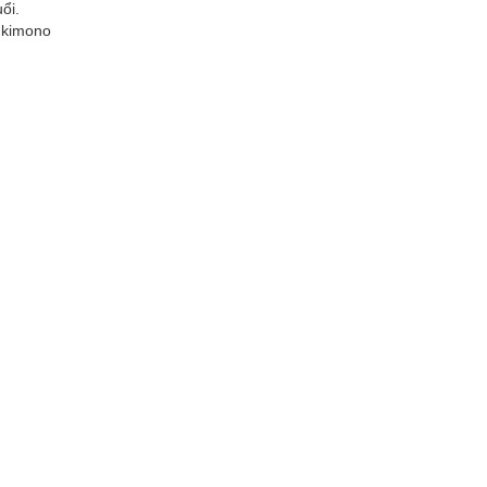
ổi.
c kimono