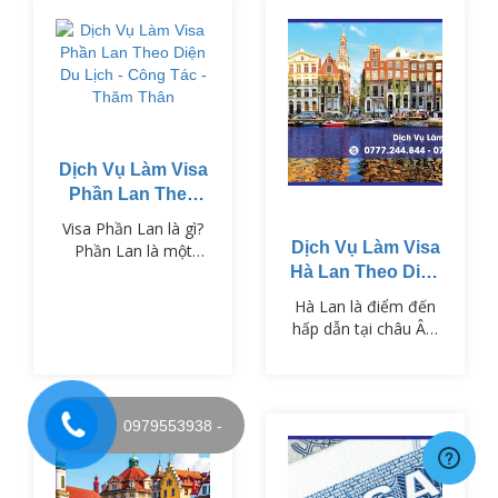
Dịch Vụ Làm Visa
Phần Lan Theo
Diện Du Lịch -
Visa Phần Lan là gì?
Công Tác - Thăm
Dịch Vụ Làm Visa
Phần Lan là một
Thân
trong những quốc gia
Hà Lan Theo Diện
Bắc Âu nổi tiếng với
Du Lịch - Công
Hà Lan là điểm đến
nền giáo dục tiên
Tác - Thăm Thân
hấp dẫn tại châu Âu,
tiến, cảnh quan thiên
nổi tiếng với những
nhiên hùng vĩ và chất
cánh đồng hoa tulip,
lượng sống cao. Để
hệ thống kênh đào
nhập cảnh vào Phần
cổ kính và nền văn
0979553938 -
Lan, công dân Việt
hóa đặc sắc. Để
Nam cần xin Visa
nhập cảnh vào Hà
Phần Lan phù hợp
Lan, công dân Việt
với mục đích chuyến