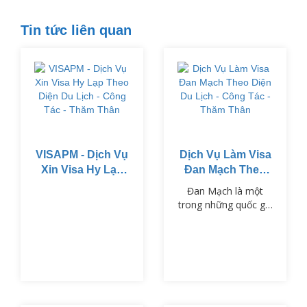
Tin tức liên quan
VISAPM - Dịch Vụ
Dịch Vụ Làm Visa
Xin Visa Hy Lạp
Đan Mạch Theo
Theo Diện Du
Diện Du Lịch -
Đan Mạch là một
Lịch - Công Tác -
Công Tác - Thăm
trong những quốc gia
Thăm Thân
Thân
thuộc khối Schengen,
nổi tiếng với chất
lượng cuộc sống cao,
nền văn hóa phong
phú và hệ thống giáo
dục tiên tiến.