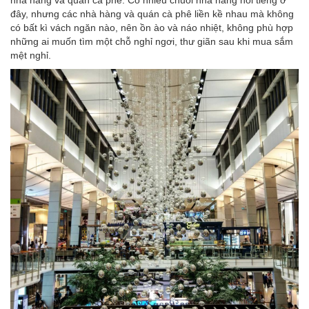
nhà hàng và quán cà phê. Có nhiều chuỗi nhà hàng nổi tiếng ở
đây, nhưng các nhà hàng và quán cà phê liền kề nhau mà không
có bất kì vách ngăn nào, nên ồn ào và náo nhiệt, không phù hợp
những ai muốn tìm một chỗ nghỉ ngơi, thư giãn sau khi mua sắm
mệt nghỉ.