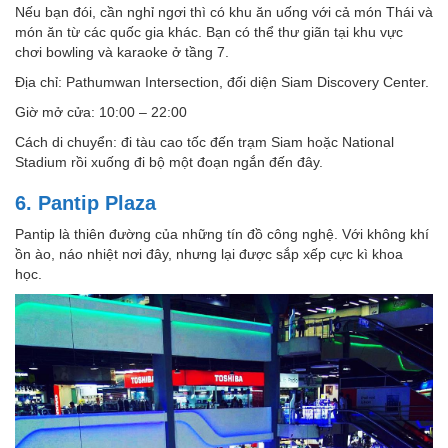
Nếu bạn đói, cần nghỉ ngơi thì có khu ăn uống với cả món Thái và
món ăn từ các quốc gia khác. Bạn có thể thư giãn tại khu vực
chơi bowling và karaoke ở tầng 7.
Địa chỉ: Pathumwan Intersection, đối diện Siam Discovery Center.
Giờ mở cửa: 10:00 – 22:00
Cách di chuyển: đi tàu cao tốc đến trạm Siam hoặc National
Stadium rồi xuống đi bộ một đoạn ngắn đến đây.
6. Pantip Plaza
Pantip là thiên đường của những tín đồ công nghệ. Với không khí
ồn ào, náo nhiệt nơi đây, nhưng lại được sắp xếp cực kì khoa
học.