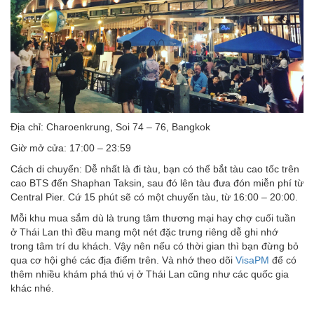
Địa chỉ: Charoenkrung, Soi 74 – 76, Bangkok
Giờ mở cửa: 17:00 – 23:59
Cách di chuyển: Dễ nhất là đi tàu, bạn có thể bắt tàu cao tốc trên
cao BTS đến Shaphan Taksin, sau đó lên tàu đưa đón miễn phí từ
Central Pier. Cứ 15 phút sẽ có một chuyến tàu, từ 16:00 – 20:00.
Mỗi khu mua sắm dù là trung tâm thương mại hay chợ cuối tuần
ở Thái Lan thì đều mang một nét đặc trưng riêng dễ ghi nhớ
trong tâm trí du khách. Vậy nên nếu có thời gian thì bạn đừng bỏ
qua cơ hội ghé các địa điểm trên. Và nhớ theo dõi
VisaPM
để có
thêm nhiều khám phá thú vị ở Thái Lan cũng như các quốc gia
khác nhé.