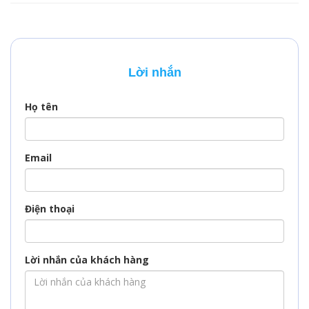
tập hoặc thăm thân?
tham gia các hoạt
Dù mục đích là gì,
động khác trong lãnh
việc xin visa Mông Cổ
thổ. Qatar nổi tiếng
là bước đầu tiên và
với sự xa hoa, hẹ
vô cùng quan trọng
sang và nhiều công
Lời nhắn
để hành trình của
trình độc đáo, vì vậy
bạn trở nên suôn sẻ.
nước này thu hút
một lượng lớn khách
Họ tên
quốc tế hàng năm.…
Email
Điện thoại
Lời nhắn của khách hàng