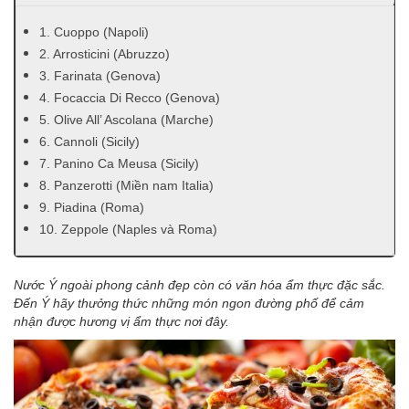
1. Cuoppo (Napoli)
2. Arrosticini (Abruzzo)
3. Farinata (Genova)
4. Focaccia Di Recco (Genova)
5. Olive All’ Ascolana (Marche)
6. Cannoli (Sicily)
7. Panino Ca Meusa (Sicily)
8. Panzerotti (Miền nam Italia)
9. Piadina (Roma)
10. Zeppole (Naples và Roma)
Nước Ý ngoài phong cảnh đẹp còn có văn hóa ẩm thực đặc sắc.
Đến Ý hãy thưởng thức những món ngon đường phố để cảm
nhận được hương vị ẩm thực nơi đây.