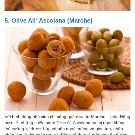
5. Olive All’ Ascolana (Marche)
Với hình dáng nhỏ xinh chỉ bằng quả olive từ Marche – phía Đông
nước Ý, những chiếc bánh Olive All’ Ascolana tạo vị ngon không
thể cưỡng lại được. Lớp vỏ bên ngoài mỏng và giòn tan, phần
nhân làm từ thịt hoặc rau củ. Đây quả thực là một món ăn đường