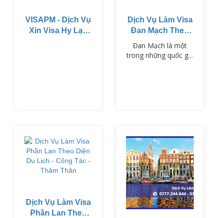
VISAPM - Dịch Vụ
Dịch Vụ Làm Visa
Xin Visa Hy Lạp
Đan Mạch Theo
Theo Diện Du
Diện Du Lịch -
Đan Mạch là một
Lịch - Công Tác -
Công Tác - Thăm
trong những quốc gia
Thăm Thân
Thân
thuộc khối Schengen,
nổi tiếng với chất
lượng cuộc sống cao,
nền văn hóa phong
phú và hệ thống giáo
dục tiên tiến.
Dịch Vụ Làm Visa
Phần Lan Theo