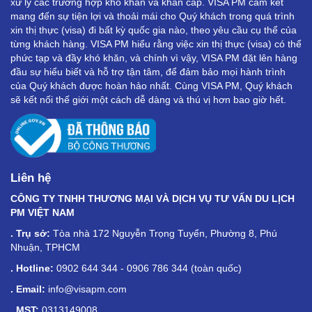
xử lý các trường hợp khó khăn và khẩn cấp. VISA PM cam kết
mang đến sự tiện lợi và thoải mái cho Quý khách trong quá trình
xin thị thực (visa) đi bất kỳ quốc gia nào, theo yêu cầu cụ thể của
từng khách hàng. VISA PM hiểu rằng việc xin thị thực (visa) có thể
phức tạp và đầy khó khăn, và chính vì vậy, VISA PM đặt lên hàng
đầu sự hiểu biết và hỗ trợ tận tâm, để đảm bảo mọi hành trình
của Quý khách được hoàn hảo nhất. Cùng VISA PM, Quý khách
sẽ kết nối thế giới một cách dễ dàng và thú vị hơn bao giờ hết.
Liên hệ
CÔNG TY TNHH THƯƠNG MẠI VÀ DỊCH VỤ TƯ VẤN DU LỊCH
PM VIỆT NAM
. Trụ sở:
Tòa nhà 172 Nguyễn Trọng Tuyển, Phường 8, Phú
Nhuận, TPHCM
. Hotline:
0902 644 344 - 0906 786 344 (toàn quốc)
. Email:
info@visapm.com
. MST:
0313149008