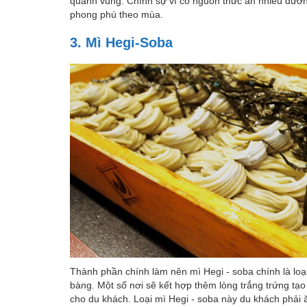
quanh vùng. Chính sự vì có nguồn thức ăn nhiều dưỡn
phong phú theo mùa.
3. Mì Hegi-Soba
Thành phần chính làm nên mì Hegi - soba chính là loạ
bàng. Một số nơi sẽ kết hợp thêm lòng trắng trứng tạo 
cho du khách. Loại mì Hegi - soba này du khách phải