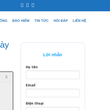
CÔNG
BẢO HIỂM
TIN TỨC
HỎI ĐÁP
LIÊN HỆ
này
Lời nhắn
Họ tên
Email
Điện thoại