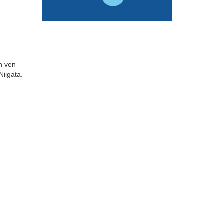
nh ven
iigata.