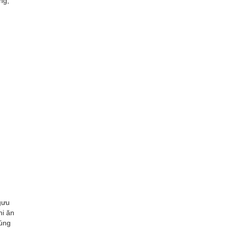
ng,
gưu
hi ăn
húng