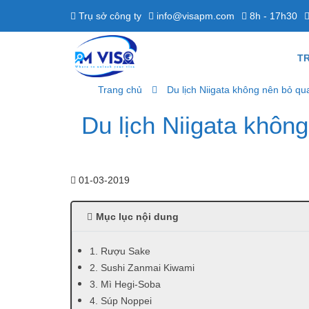
Trụ sở công ty
info@visapm.com
8h - 17h30
T
Trang chủ
Du lịch Niigata không nên bỏ q
Du lịch Niigata khôn
01-03-2019
Mục lục nội dung
1. Rượu Sake
2. Sushi Zanmai Kiwami
3. Mì Hegi-Soba
4. Súp Noppei