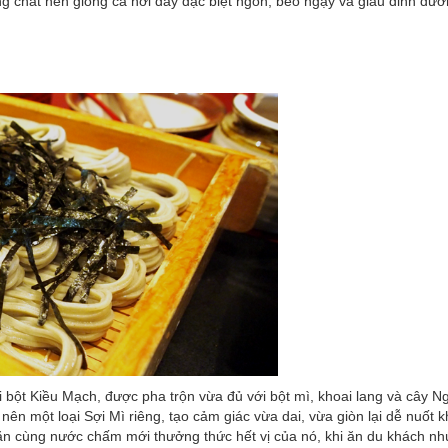
g chất nên giống cá nơi đây đặc biệt ngon, béo ngậy và giàu dinh dưỡ
i bột Kiều Mạch, được pha trộn vừa đủ với bột mì, khoai lang và cây N
nên một loại Sợi Mì riêng, tạo cảm giác vừa dai, vừa giòn lại dễ nuốt k
 ăn cùng nước chấm mới thưởng thức hết vị của nó, khi ăn du khách n