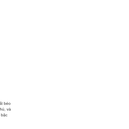
ất béo
hú, và
 bậc