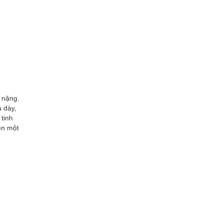
 nặng.
á dày,
tinh
ên một