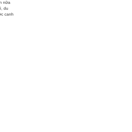
ơn nữa
ì, du
ớc canh