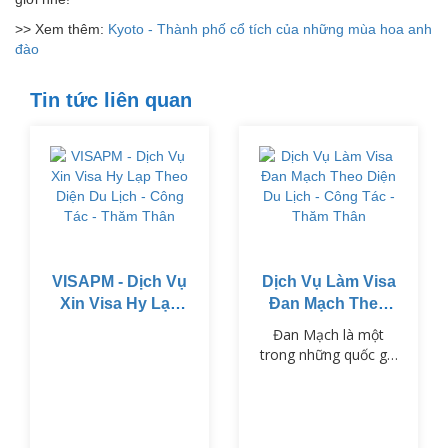
>> Xem thêm:
Kyoto - Thành phố cổ tích của những mùa hoa anh
đào
Tin tức liên quan
VISAPM - Dịch Vụ
Dịch Vụ Làm Visa
Xin Visa Hy Lạp
Đan Mạch Theo
Theo Diện Du
Diện Du Lịch -
Đan Mạch là một
Lịch - Công Tác -
Công Tác - Thăm
trong những quốc gia
Thăm Thân
Thân
thuộc khối Schengen,
nổi tiếng với chất
lượng cuộc sống cao,
nền văn hóa phong