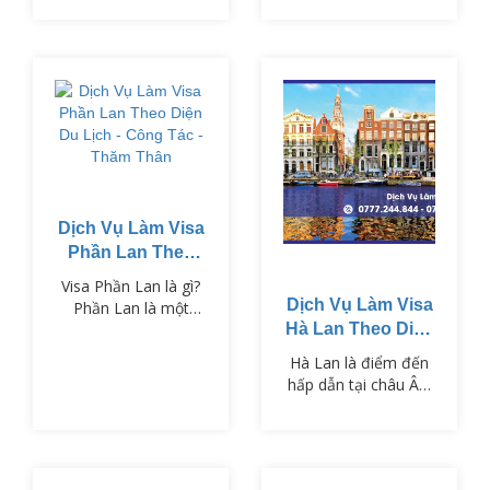
phú và hệ thống giáo
dục tiên tiến.
Dịch Vụ Làm Visa
Phần Lan Theo
Diện Du Lịch -
Visa Phần Lan là gì?
Công Tác - Thăm
Dịch Vụ Làm Visa
Phần Lan là một
Thân
trong những quốc gia
Hà Lan Theo Diện
Bắc Âu nổi tiếng với
Du Lịch - Công
Hà Lan là điểm đến
nền giáo dục tiên
Tác - Thăm Thân
hấp dẫn tại châu Âu,
tiến, cảnh quan thiên
nổi tiếng với những
nhiên hùng vĩ và chất
cánh đồng hoa tulip,
lượng sống cao. Để
hệ thống kênh đào
nhập cảnh vào Phần
cổ kính và nền văn
Lan, công dân Việt