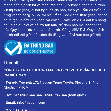
xử lý các trường hợp khó khăn và khẩn cấp. VISA PM cam kết
mang đến sự tiện lợi và thoải mái cho Quý khách trong quá trình
xin thị thực (visa) đi bất kỳ quốc gia nào, theo yêu cầu cụ thể của
từng khách hàng. VISA PM hiểu rằng việc xin thị thực (visa) có thể
phức tạp và đầy khó khăn, và chính vì vậy, VISA PM đặt lên hàng
đầu sự hiểu biết và hỗ trợ tận tâm, để đảm bảo mọi hành trình
của Quý khách được hoàn hảo nhất. Cùng VISA PM, Quý khách
sẽ kết nối thế giới một cách dễ dàng và thú vị hơn bao giờ hết.
Liên hệ
CÔNG TY TNHH THƯƠNG MẠI VÀ DỊCH VỤ TƯ VẤN DU LỊCH
PM VIỆT NAM
. Trụ sở:
Tòa nhà 172 Nguyễn Trọng Tuyển, Phường 8, Phú
Nhuận, TPHCM
. Hotline:
0902 644 344 - 0906 786 344 (toàn quốc)
. Email:
info@visapm.com
. MST:
0313149008