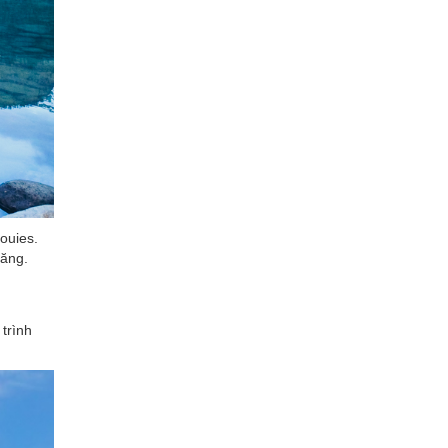
ouies.
băng.
trình