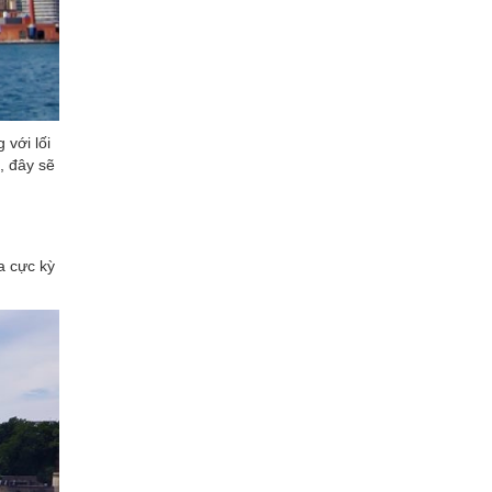
với lối
, đây sẽ
a cực kỳ