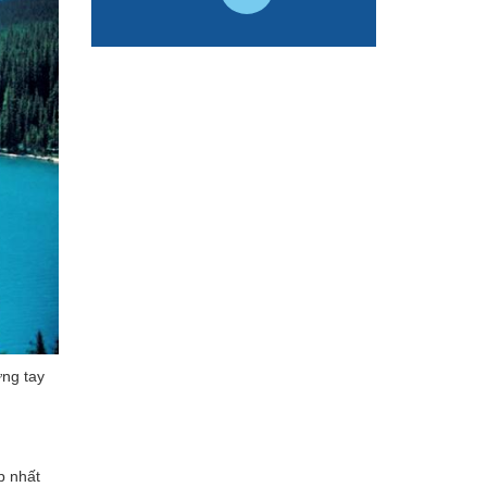
ững tay
p nhất