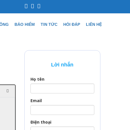
CÔNG
BẢO HIỂM
TIN TỨC
HỎI ĐÁP
LIÊN HỆ
Lời nhắn
Họ tên
Email
Điện thoại