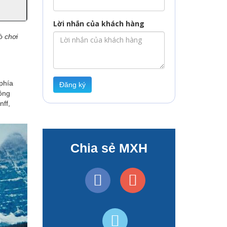
Lời nhắn của khách hàng
ò chơi
phía
Đăng ký
sông
ff,
Chia sẻ MXH