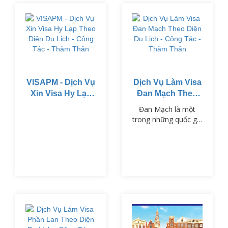
VISAPM - Dịch Vụ
Dịch Vụ Làm Visa
Xin Visa Hy Lạp
Đan Mạch Theo
Theo Diện Du
Diện Du Lịch -
Đan Mạch là một
Lịch - Công Tác -
Công Tác - Thăm
trong những quốc gia
Thăm Thân
Thân
thuộc khối Schengen,
nổi tiếng với chất
lượng cuộc sống cao,
nền văn hóa phong
phú và hệ thống giáo
dục tiên tiến.