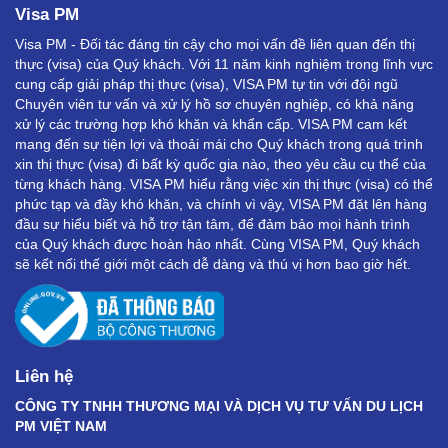
Visa PM
Visa PM - Đối tác đáng tin cậy cho mọi vấn đề liên quan đến thị
thực (visa) của Quý khách. Với 11 năm kinh nghiệm trong lĩnh vực
cung cấp giải pháp thị thực (visa), VISA PM tự tin với đội ngũ
Chuyên viên tư vấn và xử lý hồ sơ chuyên nghiệp, có khả năng
xử lý các trường hợp khó khăn và khẩn cấp. VISA PM cam kết
mang đến sự tiện lợi và thoải mái cho Quý khách trong quá trình
xin thị thực (visa) đi bất kỳ quốc gia nào, theo yêu cầu cụ thể của
từng khách hàng. VISA PM hiểu rằng việc xin thị thực (visa) có thể
phức tạp và đầy khó khăn, và chính vì vậy, VISA PM đặt lên hàng
đầu sự hiểu biết và hỗ trợ tận tâm, để đảm bảo mọi hành trình
của Quý khách được hoàn hảo nhất. Cùng VISA PM, Quý khách
sẽ kết nối thế giới một cách dễ dàng và thú vị hơn bao giờ hết.
Liên hệ
CÔNG TY TNHH THƯƠNG MẠI VÀ DỊCH VỤ TƯ VẤN DU LỊCH
PM VIỆT NAM