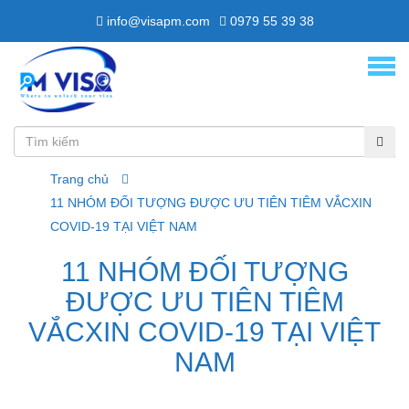
info@visapm.com
0979 55 39 38
Trang chủ
11 NHÓM ĐỐI TƯỢNG ĐƯỢC ƯU TIÊN TIÊM VẮCXIN
COVID-19 TẠI VIỆT NAM
11 NHÓM ĐỐI TƯỢNG
ĐƯỢC ƯU TIÊN TIÊM
VẮCXIN COVID-19 TẠI VIỆT
NAM