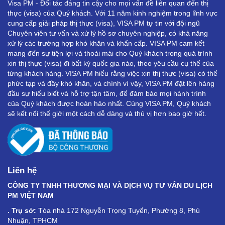
Visa PM - Đối tác đáng tin cậy cho mọi vấn đề liên quan đến thị
thực (visa) của Quý khách. Với 11 năm kinh nghiệm trong lĩnh vực
cung cấp giải pháp thị thực (visa), VISA PM tự tin với đội ngũ
Chuyên viên tư vấn và xử lý hồ sơ chuyên nghiệp, có khả năng
xử lý các trường hợp khó khăn và khẩn cấp. VISA PM cam kết
mang đến sự tiện lợi và thoải mái cho Quý khách trong quá trình
xin thị thực (visa) đi bất kỳ quốc gia nào, theo yêu cầu cụ thể của
từng khách hàng. VISA PM hiểu rằng việc xin thị thực (visa) có thể
phức tạp và đầy khó khăn, và chính vì vậy, VISA PM đặt lên hàng
đầu sự hiểu biết và hỗ trợ tận tâm, để đảm bảo mọi hành trình
của Quý khách được hoàn hảo nhất. Cùng VISA PM, Quý khách
sẽ kết nối thế giới một cách dễ dàng và thú vị hơn bao giờ hết.
Liên hệ
CÔNG TY TNHH THƯƠNG MẠI VÀ DỊCH VỤ TƯ VẤN DU LỊCH
PM VIỆT NAM
. Trụ sở:
Tòa nhà 172 Nguyễn Trọng Tuyển, Phường 8, Phú
Nhuận, TPHCM