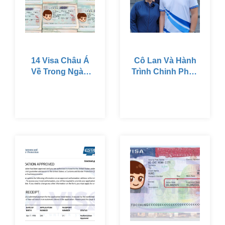
là tin vui dành cho họ
mà còn là tín hiệu
đầy hứa hẹn cho một
năm tràn đầy may
mắn và thuận lợi.
14 Visa Châu Á
Cô Lan Và Hành
Về Trong Ngày.
Trình Chinh Phục
Thỏa Sức Vi Vu
Visa Mỹ Thành
Tết Âm Lịch 2025
Công