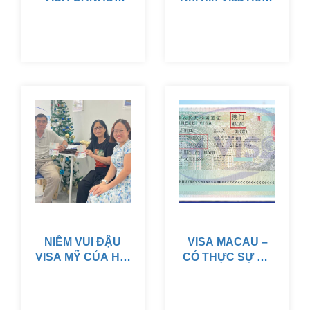
CHO CẢ GIA
Kong & Giải Pháp
ĐÌNH KHI BẠN LÀ
Từ VISAPM
CHỦ DOANH
NGHIỆP?
NIỀM VUI ĐẬU
VISA MACAU –
VISA MỸ CỦA HAI
CÓ THỰC SỰ DỄ
VỢ CHỒNG GIÁO
NHƯ BẠN NGHĨ!
VIÊN – CÂU
CHUYỆN ĐÁNG